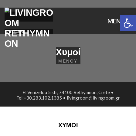
Ανοίξτε 
MENU
GASTROBAR
Χυμοί
ΜΕΝΟΎ
El Venizelou 5 str, 74100 Rethymnon, Crete •
Tel:+30.283.102.1385 • livingroom@livingroom.gr
ΧΥΜΟΊ