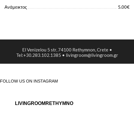
Ανάμεικτος
5.00€
El Venizelou 5 str, 74100 Rethymnon, Crete •
Tel:+30.283.102.1385 • livingroom@livingroom.gr
FOLLOW US ON INSTAGRAM
LIVINGROOMRETHYMNO